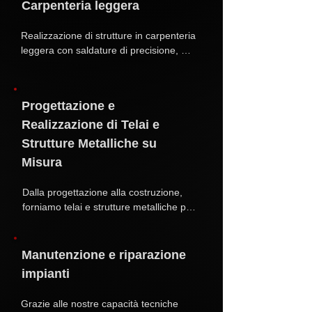
Carpenteria leggera
complessi, utilizzando tecniche come 
TIG e MIG per garantire la massima 
tenuta e resistenza anche in ambienti di 
Realizzazione di strutture in carpenteria 
alta pressione e temperatura.
leggera con saldature di precisione, 
ideali per componenti industriali, 
impiantistica e supporti tecnici.
Progettazione e
Realizzazione di Telai e
Strutture Metalliche su
Misura
Dalla progettazione alla costruzione, 
forniamo telai e strutture metalliche per 
applicazioni industriali, garantendo 
funzionalità, sicurezza e 
personalizzazione secondo le esigenze 
Manutenzione e riparazione
del cliente.
impianti
Grazie alle nostre capacità tecniche  