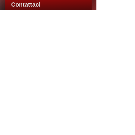
Contattaci
Inoltraci una e-mail e il nostro supporto
tecnico sarà lieto di accogliere la sua
richiesta.
Chiamaci
Se sai cosa ti serve e vuoi portarlo avanti,
contattaci subito: siamo pronti a darti il
supporto tecnico che cerchi.
Via Don Giovanni Minzoni, 5/7, 20865
Usmate Velate MB