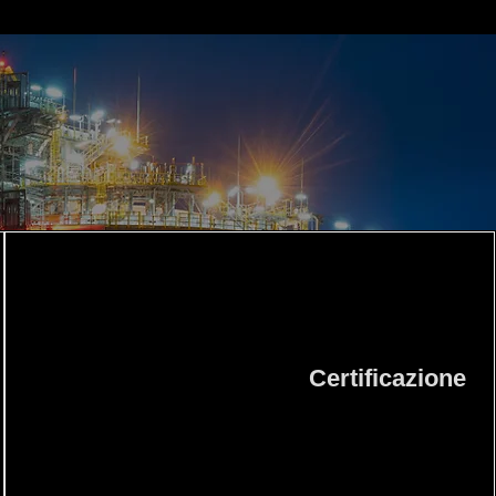
ISO9001:2015
Certificazione
Garanzia di qualità nei processi aziendali,
con standard internazionali per la gestione
efficace e continua del miglioramento.