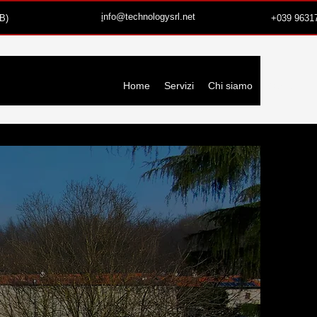
i
nfo@technologysrl.net
B)
+039 9631
Home
Servizi
Chi siamo
Contatti