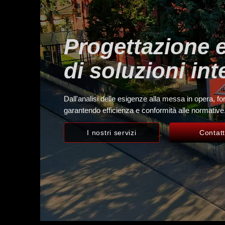
Progettazione e
di soluzioni in
Dall'analisi delle esigenze alla messa in opera, f
garantendo efficienza e conformità alle normative
I nostri servizi
Contatt