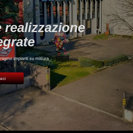
 realizzazione
tegrate
orniamo impianti su misura
.
aci